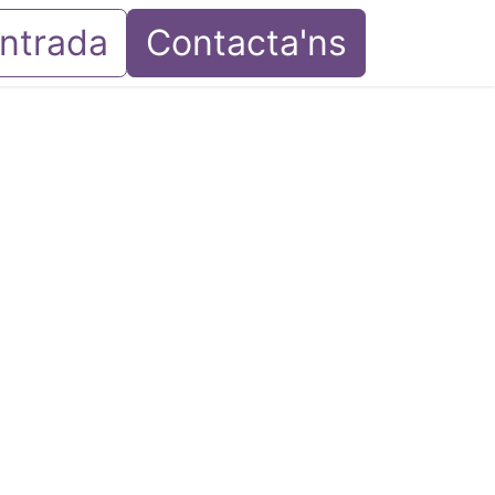
entrada
Contacta'ns
ntacta amb nosaltres