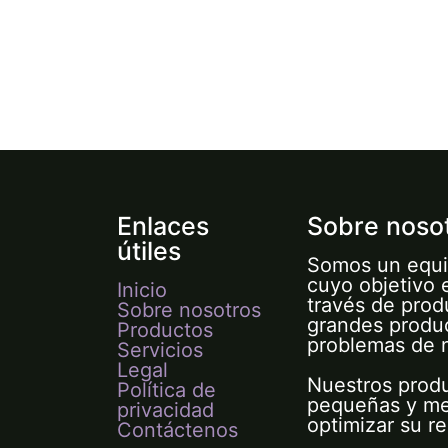
Enlaces
Sobre noso
útiles
Somos un equi
cuyo objetivo 
Inicio
través de prod
Sobre nosotros
grandes produc
Productos
problemas de 
Servicios
Legal
Nuestros prod
Política de
pequeñas y me
privacidad
optimizar su r
Contáctenos