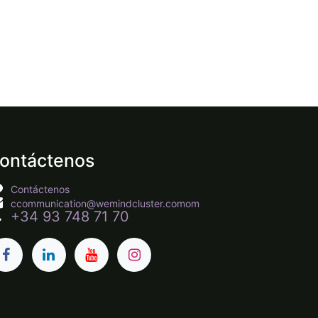
ontáctenos
Contáctenos
c
communication@wemindcluster.com
om
+34 93 748 71 70